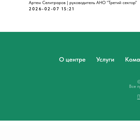
Артем Селитраров | руководитель АНО "Третий сектор"
2026-02-07 15:21
О центре
Услуги
Кома
©
Все п
П