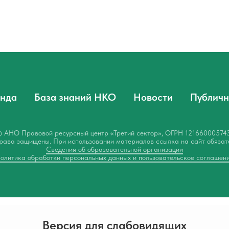
нда
База знаний НКО
Новости
Публичн
 АНО Правовой ресурсный центр «Третий сектор», ОГРН 12166000574
рава защищены. При использовании материалов ссылка на сайт обязат
Сведения об образовательной организации
олитика обработки персональных данных и пользовательское соглашен
Версия для слабовидящих