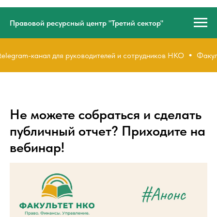
Правовой ресурсный центр "Третий сектор"
elegram-канал для руководителей и сотрудников НКО
Факуль
Не можете собраться и сделать
публичный отчет? Приходите на
вебинар!