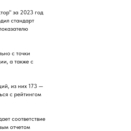
тор" за 2023 год
рдил стандарт
 показателю
ьно с точки
и, а также с
ий, из них 173 —
ься с рейтингом
дает соответствие
вым отчетом