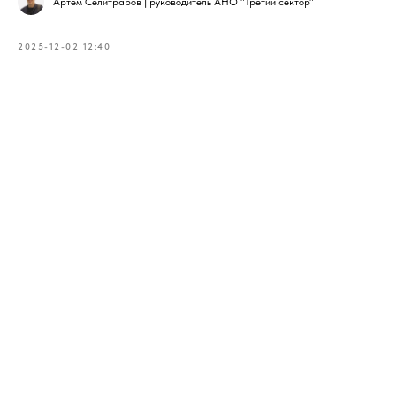
Артем Селитраров | руководитель АНО "Третий сектор"
2025-12-02 12:40