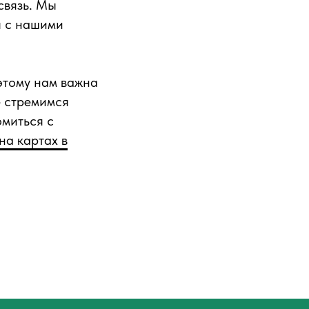
связь. Мы
я с нашими
оэтому нам важна
е стремимся
омиться с
на картах в