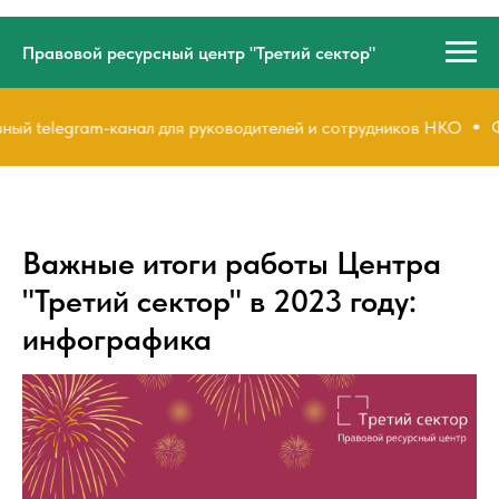
Правовой ресурсный центр "Третий сектор"
 telegram-канал для руководителей и сотрудников НКО
Факу
Важные итоги работы Центра
"Третий сектор" в 2023 году:
инфографика