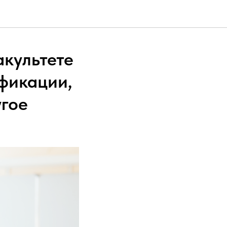
культете
фикации,
угое