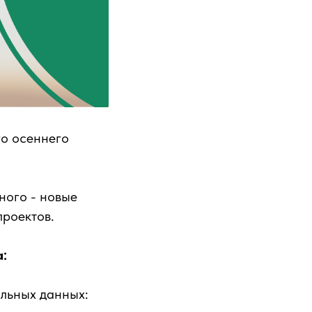
го осеннего
ного - новые
проектов.
:
льных данных: