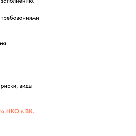
 заполнению.
 требованиями
ия
 риски, виды
та НКО в ВК.