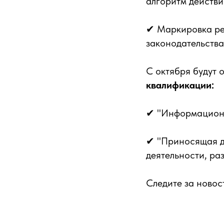
алгоритм действи
✔ Маркировка ре
законодательства
С октября будут
квалификации:
✔ "Информационн
✔ "Приносящая до
деятельности, ра
Следите за ново