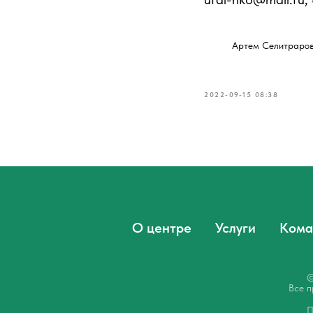
Артем Селитраров 
2022-09-15 08:38
О центре
Услуги
Кома
©
Все п
П