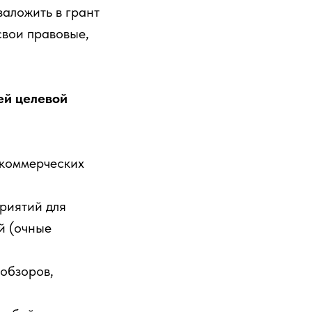
заложить в грант
свои правовые,
ей целевой
екоммерческих
риятий для
й (очные
 обзоров,