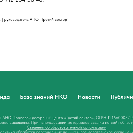
| руководитель АНО "Третий сектор"
нда
База знаний НКО
Новости
Публичн
 АНО Правовой ресурсный центр «Третий сектор», ОГРН 12166000574
рава защищены. При использовании материалов ссылка на сайт обязат
Сведения об образовательной организации
олитика обработки персональных данных и пользовательское соглашен