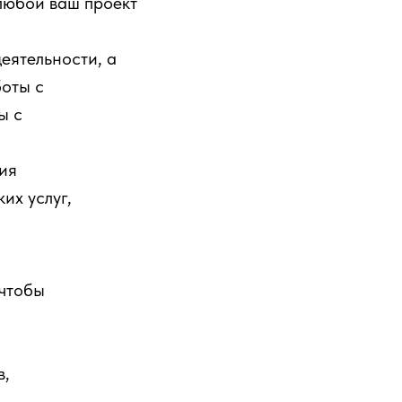
любой ваш проект
еятельности, а
боты с
ы с
ия
их услуг,
 чтобы
в,