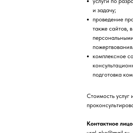
услуги по разр
и задачу;
проведение пра
также сайтов, 
персональными
пожертвования
комплексное с
консультационн
подготовка ком
Стоимость услуг 
проконсультирова
Контактное лицо
ural-nko@mail.ru,