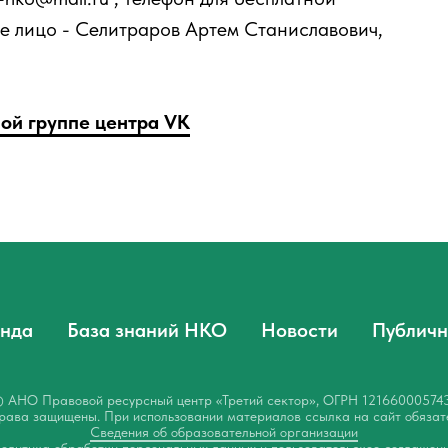
е лицо - Селитраров Артем Станиславович,
ой группе центра VK
нда
База знаний НКО
Новости
Публичн
 АНО Правовой ресурсный центр «Третий сектор», ОГРН 12166000574
рава защищены. При использовании материалов ссылка на сайт обязат
Сведения об образовательной организации