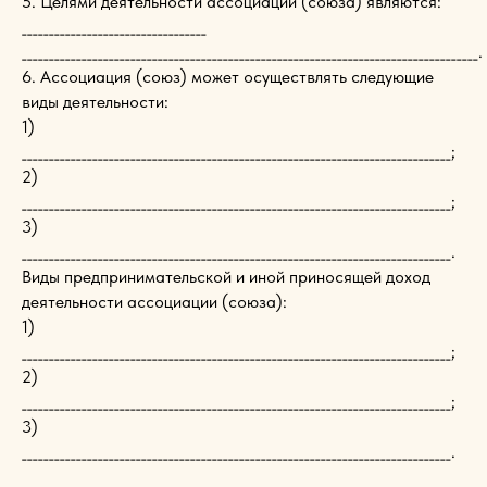
5. Целями деятельности ассоциации (союза) являются:
__________________________________
____________________________________________________________________________________.
6. Ассоциация (союз) может осуществлять следующие
виды деятельности:
1)
_______________________________________________________________________________;
2)
_______________________________________________________________________________;
3)
_______________________________________________________________________________.
Виды предпринимательской и иной приносящей доход
деятельности ассоциации (союза):
1)
_______________________________________________________________________________;
2)
_______________________________________________________________________________;
3)
_______________________________________________________________________________.