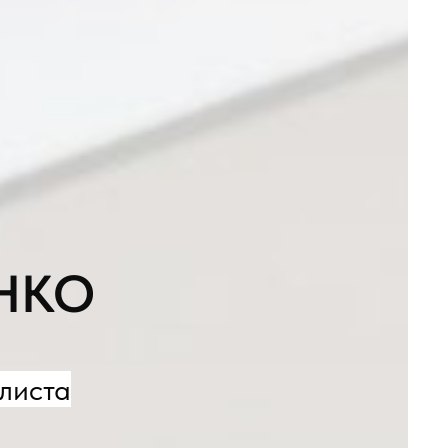
 НКО
листа